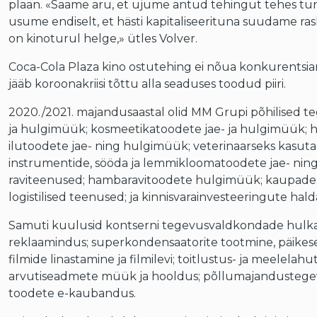
plaan. «Saame aru, et ujume antud tehingut tehes tur
usume endiselt, et hästi kapitaliseerituna suudame ras
on kinoturul helge,» ütles Volver.
Coca-Cola Plaza kino ostutehing ei nõua konkurentsiame
jääb koroonakriisi tõttu alla seaduses toodud piiri.
2020./2021. majandusaastal olid MM Grupi põhilised t
ja hulgimüük; kosmeetikatoodete jae- ja hulgimüük; hai
ilutoodete jae- ning hulgimüük; veterinaarseks kasut
instrumentide, sööda ja lemmikloomatoodete jae- n
raviteenused; hambaravitoodete hulgimüük; kaupade k
logistilised teenused; ja kinnisvarainvesteeringute hal
Samuti kuulusid kontserni tegevusvaldkondade hulka 
reklaamindus; superkondensaatorite tootmine, päikes
filmide linastamine ja filmilevi; toitlustus- ja meelela
arvutiseadmete müük ja hooldus; põllumajandustegev
toodete e-kaubandus.