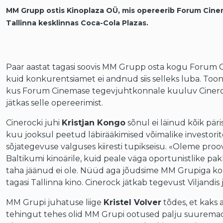
MM Grupp ostis Kinoplaza OÜ, mis opereerib Forum Cine
Tallinna kesklinnas Coca-Cola Plazas.
Paar aastat tagasi soovis MM Grupp osta kogu Forum C
kuid konkurentsiamet ei andnud siis selleks luba. Too
kus Forum Cinemase tegevjuhtkonnale kuuluv Cinerock 
jätkas selle opereerimist.
Cinerocki juhi
Kristjan Kongo
sõnul ei läinud kõik päri
kuu jooksul peetud läbirääkimised võimalike investori
sõjategevuse valguses kiiresti tupikseisu. «Oleme proo
Baltikumi kinoärile, kuid peale väga oportunistlike pa
taha jäänud ei ole. Nüüd aga jõudsime MM Grupiga ko
tagasi Tallinna kino. Cinerock jätkab tegevust Viljandis
MM Grupi juhatuse liige
Kristel Volver
tõdes, et kaks 
tehingut tehes olid MM Grupi ootused palju suuremad