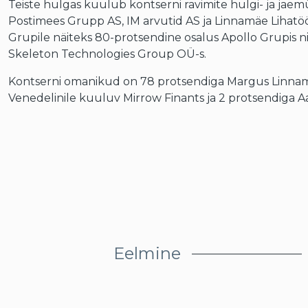
Teiste hulgas kuulub kontserni ravimite hulgi- ja j
Postimees Grupp AS, IM arvutid AS ja Linnamäe Lihat
Grupile näiteks 80-protsendine osalus Apollo Grupis n
Skeleton Technologies Group OÜ-s.
Kontserni omanikud on 78 protsendiga Margus Linnamä
Venedelinile kuuluv Mirrow Finants ja 2 protsendiga Aa
Eelmine