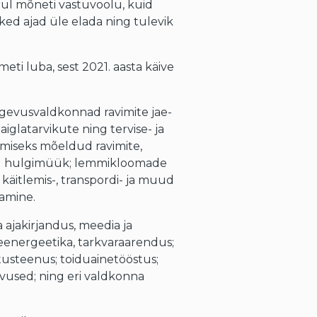
ul mõneti vastuvoolu, kuid
ked ajad üle elada ning tulevik
ti luba, sest 2021. aasta käive
egevusvaldkonnad ravimite jae-
glatarvikute ning tervise- ja
amiseks mõeldud ravimite,
ing hulgimüük; lemmikloomade
äitlemis-, transpordi- ja muud
damine.
ajakirjandus, meedia ja
eenergeetika, tarkvaraarendus;
hutusteenus; toiduainetööstus;
used; ning eri valdkonna