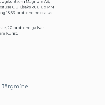
aemüügikontsern Magnum AS,
ööstuse OÜ. Lisaks kuulub MM
ing 15,63-protsendine osalus
e, 20 protsendiga Ivar
re Kurist.
Järgmine