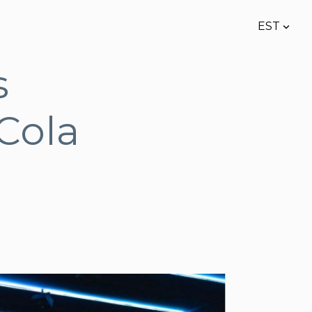
EST
lisati ostukorvi.
Vaata ostukorvi
EST
s
ENG
Cola