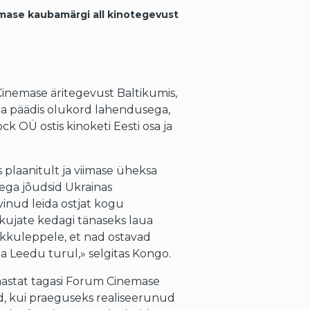
mase kaubamärgi all kinotegevust
inemase äritegevust Baltikumis,
na päädis olukord lahendusega,
OÜ ostis kinoketi Eesti osa ja
s plaanitult ja viimase üheksa
tega jõudsid Ukrainas
vinud leida ostjat kogu
kkujate kedagi tänaseks laua
kkuleppele, et nad ostavad
 ja Leedu turul,» selgitas Kongo.
aastat tagasi Forum Cinemase
, kui praeguseks realiseerunud