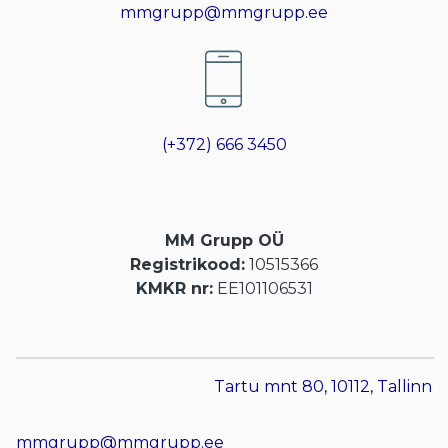
mmgrupp@mmgrupp.ee
(+372) 666 3450
MM Grupp OÜ
Registrikood:
10515366
KMKR nr:
EE101106531
Tartu mnt 80, 10112, Tallinn
mmgrupp@mmgrupp.ee