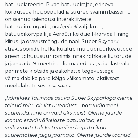
batuudiareenid. Pikad batuudirajad, erineva
kõrgusega hüppepukid ja suured svammibasseinid
on saanud täiendust interaktiivsete
batuudimängude,
dodgeball
väljakute,
batuudikorvpalli ja AeroStrike duell-korvpalli ning
kiirus- ja osavusmängude näol. Super Skyparki
atraktsioonide hulka kuulub muidugi põrkeautode
areen, tohutusuur ronimislinnak rohkete liutorude
ja järskude 9-meetriste liumägedega, väikelasteala
pehmete klotside ja eakohaste tegevustega
võimaldab ka pere kõige väiksematel aktiivsest
meelelahutusest osa saada.
„
Võrreldes Tallinnas asuva Super Skyparkiga oleme
teinud mitu olulist uuendust – batuudiareeni
suurendamine on vaid üks neist. Oleme juurde
loonud eraldi väikelaste batuudiala, et
väiksematel oleks turvaline hüpata ilma
suurematele jalgu jäämata. Oleme juurde toonud