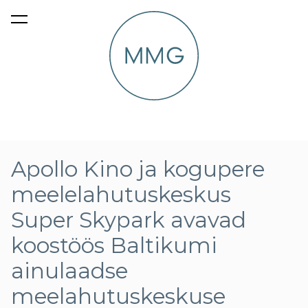
lisati ostukorvi.
Vaata ostukorvi
Apollo Kino ja kogupere
meelelahutuskeskus
Super Skypark avavad
koostöös Baltikumi
ainulaadse
meelahutuskeskuse