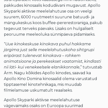
pakkudes kinosaalis kodudiivani mugavust. Apollo
Skyparki aktiivse meelelahutuse osa on veelgi
suurem, 6000 ruutmeetri suurune batuudi- ja
mängukeskus koos buffee-pererestoraniga, pakub
tegevust terveks päevaks. Lisaks on hulgaliselt
peoruume meeleoluka sünnipäeva pidamiseks.
“
Uue kinokeskuse kinokava puhul hakkame
järgima just selle meelelahutuskoha sihtgrupi
eripärast tulenevat kinokava – rohkem
animatsioone ja perekeskset vaatamist, kindlasti
nii läti- kui venekeelsele elanikkonnale
,” tutvustab
Ärm. Nagu kõikides Apollo kinodes, saavad ka
Apollo Kino Domina kinosaalid olema varustatud
tipptasemel kinotehnikaga, mis muudab
filmielamuse uskumatult reaalseks.
Apollo Skyparki aktiivse meelelahutuse
vägevaimaks osaks on Euroopa suurimad