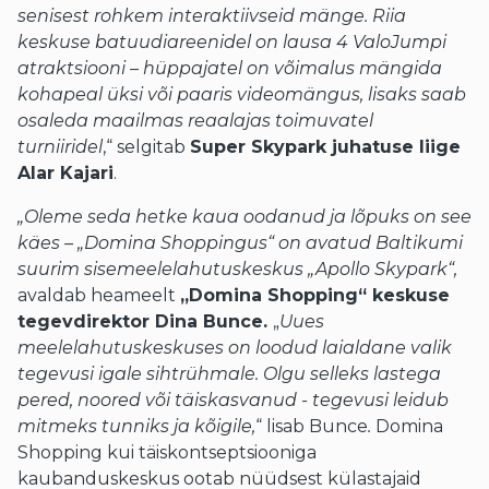
senisest rohkem interaktiivseid mänge. Riia
keskuse batuudiareenidel on lausa 4 ValoJumpi
atraktsiooni – hüppajatel on võimalus mängida
kohapeal üksi või paaris videomängus, lisaks saab
osaleda maailmas reaalajas toimuvatel
turniiridel
,“ selgitab
Super Skypark juhatuse liige
Alar Kajari
.
„Oleme seda hetke kaua oodanud ja lõpuks on see
käes – „Domina Shoppingus“ on avatud Baltikumi
suurim sisemeelelahutuskeskus „Apollo Skypark“,
avaldab heameelt
„Domina Shopping“ keskuse
tegevdirektor Dina Bunce.
„
Uues
meelelahutuskeskuses on loodud laialdane valik
tegevusi igale sihtrühmale. Olgu selleks lastega
pered, noored või täiskasvanud - tegevusi leidub
mitmeks tunniks ja kõigile,
“
lisab Bunce
.
Domina
Shopping kui täiskontseptsiooniga
kaubanduskeskus ootab nüüdsest külastajaid