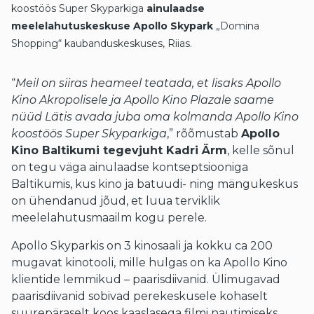
koostöös Super Skyparkiga
ainulaadse
meelelahutuskeskuse Apollo Skypark
„Domina
Shopping“ kaubanduskeskuses, Riias.
“
Meil on siiras heameel teatada, et lisaks Apollo
Kino Akropolisele ja Apollo Kino Plazale saame
nüüd Lätis avada juba oma kolmanda Apollo Kino
koostöös Super Skyparkiga
,” rõõmustab
Apollo
Kino Baltikumi tegevjuht Kadri Ärm
, kelle sõnul
on tegu väga ainulaadse kontseptsiooniga
Baltikumis, kus kino ja batuudi- ning mängukeskus
on ühendanud jõud, et luua terviklik
meelelahutusmaailm kogu perele.
Apollo Skyparkis on 3 kinosaali ja kokku ca 200
mugavat kinotooli, mille hulgas on ka Apollo Kino
klientide lemmikud – paarisdiivanid. Ülimugavad
paarisdiivanid sobivad perekeskusele kohaselt
suurepäraselt koos kaaslasega filmi nautimiseks,