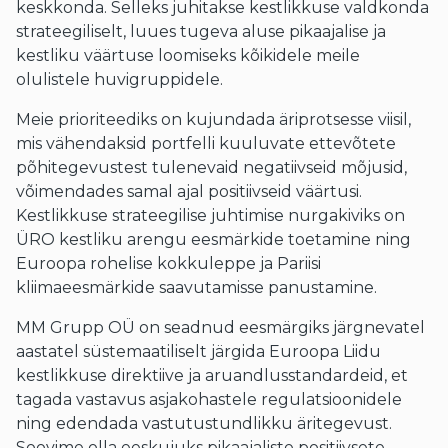
keskkonda. Selleks juhitakse kestlikkuse valdkonda
strateegiliselt, luues tugeva aluse pikaajalise ja
kestliku väärtuse loomiseks kõikidele meile
olulistele huvigruppidele.
Meie prioriteediks on kujundada äriprotsesse viisil,
mis vähendaksid portfelli kuuluvate ettevõtete
põhitegevustest tulenevaid negatiivseid mõjusid,
võimendades samal ajal positiivseid väärtusi.
Kestlikkuse strateegilise juhtimise nurgakiviks on
ÜRO kestliku arengu eesmärkide toetamine ning
Euroopa rohelise kokkuleppe ja Pariisi
kliimaeesmärkide saavutamisse panustamine.
MM Grupp OÜ on seadnud eesmärgiks järgnevatel
aastatel süstemaatiliselt järgida Euroopa Liidu
kestlikkuse direktiive ja aruandlusstandardeid, et
tagada vastavus asjakohastele regulatsioonidele
ning edendada vastutustundlikku äritegevust.
Soovime olla eeskujuks pikaajaliste positiivsete