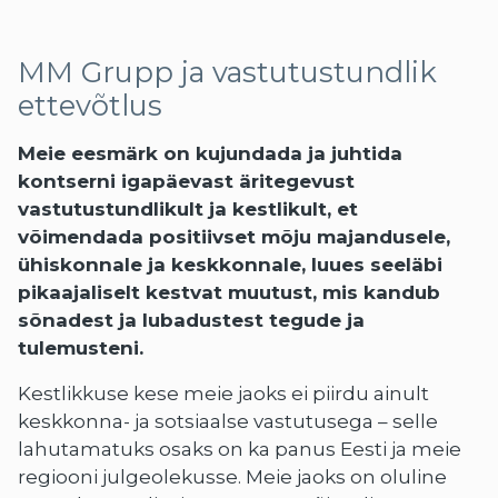
MM Grupp ja vastutustundlik
ettevõtlus
Meie eesmärk on kujundada ja juhtida
kontserni igapäevast äritegevust
vastutustundlikult ja kestlikult, et
võimendada positiivset mõju majandusele,
ühiskonnale ja keskkonnale, luues seeläbi
pikaajaliselt kestvat muutust, mis kandub
sõnadest ja lubadustest tegude ja
tulemusteni.
Kestlikkuse kese meie jaoks ei piirdu ainult
keskkonna- ja sotsiaalse vastutusega – selle
lahutamatuks osaks on ka panus Eesti ja meie
regiooni julgeolekusse. Meie jaoks on oluline