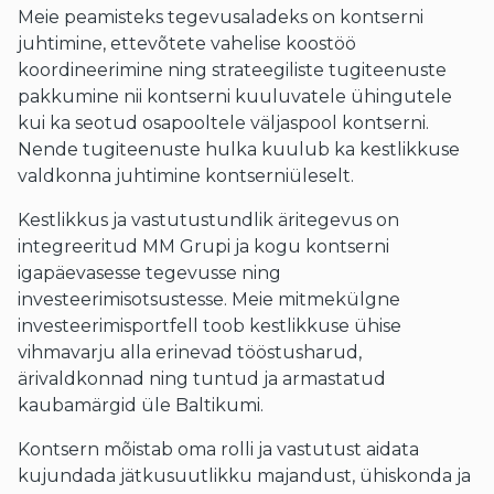
Meie peamisteks tegevusaladeks on kontserni
juhtimine, ettevõtete vahelise koostöö
koordineerimine ning strateegiliste tugiteenuste
pakkumine nii kontserni kuuluvatele ühingutele
kui ka seotud osapooltele väljaspool kontserni.
Nende tugiteenuste hulka kuulub ka kestlikkuse
valdkonna juhtimine kontserniüleselt.
Kestlikkus ja vastutustundlik äritegevus on
integreeritud MM Grupi ja kogu kontserni
igapäevasesse tegevusse ning
investeerimisotsustesse. Meie mitmekülgne
investeerimisportfell toob kestlikkuse ühise
vihmavarju alla erinevad tööstusharud,
ärivaldkonnad ning tuntud ja armastatud
kaubamärgid üle Baltikumi.
Kontsern mõistab oma rolli ja vastutust aidata
kujundada jätkusuutlikku majandust, ühiskonda ja