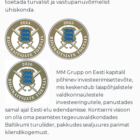
toetada turvalist ja vastupanuvõimelist
ühiskonda.
MM Grupp on Eesti kapitalil
põhinev investeerimisettevõte,
mis keskendub laiapõhjalistele
valdkonnaülestele
investeeringutele, panustades
samal ajal Eesti elu edendamisse. Kontserni visioon
on olla oma peamistes tegevusvaldkondades
Baltikumi turuliider, pakkudes sealjuures parimat
kliendikogemust..