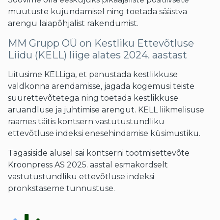
muutuste kujundamisel ning toetada säästva
arengu laiapõhjalist rakendumist.
MM Grupp OÜ on Kestliku Ettevõtluse
Liidu (KELL) liige alates 2024. aastast
Liitusime KELLiga, et panustada kestlikkuse
valdkonna arendamisse, jagada kogemusi teiste
suurettevõtetega ning toetada kestlikkuse
aruandluse ja juhtimise arengut. KELL liikmelisuse
raames täitis kontsern vastutustundliku
ettevõtluse indeksi enesehindamise küsimustiku.
Tagasiside alusel sai kontserni tootmisettevõte
Kroonpress AS 2025. aastal esmakordselt
vastutustundliku ettevõtluse indeksi
pronkstaseme tunnustuse.