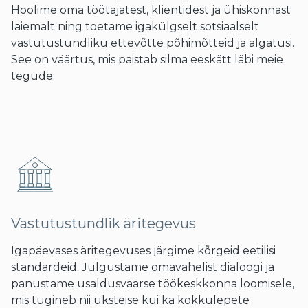
Hoolime oma töötajatest, klientidest ja ühiskonnast
laiemalt ning toetame igakülgselt
sotsiaalselt
vastutustundliku ettevõtte põhimõtteid ja algatusi.
See on väärtus, mis paistab silma eeskätt läbi meie
tegude.
Vastutustundlik äritegevus
Igapäevases äritegevuses järgime kõrgeid eetilisi
standardeid. Julgustame omavahelist dialoogi ja
panustame usaldusväärse töökeskkonna loomisele,
mis tugineb nii üksteise kui ka kokkulepete