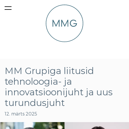
lisati ostukorvi.
Vaata ostukorvi
MM Grupiga liitusid
tehnoloogia- ja
innovatsioonijuht ja uus
turundusjuht
12. märts 2025