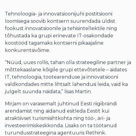
Tehnoloogia- ja innovatsioonijuhi postitsiooni
loomisega soovib kontsern suurendada üldist
fookust innovatsioonile ja tehisintellektile ning
tõhustada ka grupi erinevate IT-osakondade
koostööd tagamaks kontserni pikaajaline
konkurentsivõime.
“Nüüd, uues rollis, tahan olla strateegiline partner ja
mõttekaaslane kõigile grupi ettevõtetele – aidates
IT, tehnoloogia, tootearenduse ja innovatsiooni
valdkondades mitte lihtsalt lahendusi leida, vaid ka
julgelt suunda näidata,” lisas Martin.
Mirjam on varasemalt juhtinud Eesti riigibrändi
arendamist ning aidanud esitleda Eestit kui
atraktiivset turismisihtkohta ning töö-, äri- ja
investeerimiskeskkonda. Lisaks on ta töötanud
turundusstrateegina agentuuris Rethink.