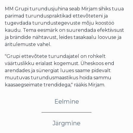
MM Grupi turundusjuhina seab Mirjam sihiks tuua
parimad turunduspraktikad ettevõteteni ja
tugevdada turundustegevuste mõju koostöö
kaudu. Tema eesmärk on suurendada efektiivsust
ja brändide nähtavust, leides tasakaalu loovuse ja
äritulemuste vahel.
"Grupi ettevõtete turundajatel on rohkelt
väärtuslikku erialast kogemust. Üheskoos end
arendades ja sünergiat luues saame pidevalt
muutuvas turundusmaastikus hoida sammu
kaasaegseimate trendidega," rääkis Mirjam.
Eelmine
Järgmine