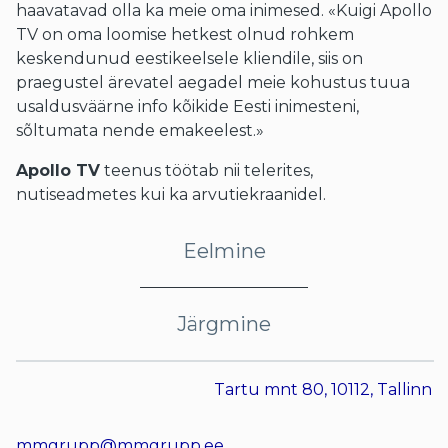
haavatavad olla ka meie oma inimesed. «Kuigi Apollo
TV on oma loomise hetkest olnud rohkem
keskendunud eestikeelsele kliendile, siis on
praegustel ärevatel aegadel meie kohustus tuua
usaldusväärne info kõikide Eesti inimesteni,
sõltumata nende emakeelest.»
Apollo TV
teenus töötab nii telerites,
nutiseadmetes kui ka arvutiekraanidel.
Eelmine
Järgmine
Tartu mnt 80, 10112, Tallinn
mmgrupp@mmgrupp.ee