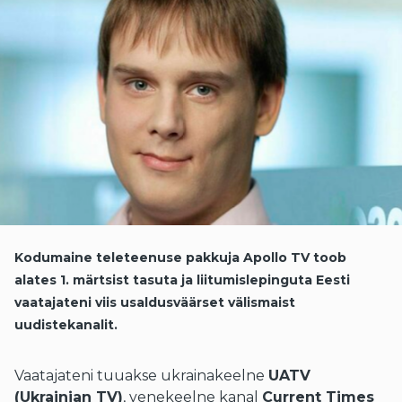
Kodumaine teleteenuse pakkuja Apollo TV toob
alates 1. märtsist tasuta ja liitumislepinguta Eesti
vaatajateni viis usaldusväärset välismaist
uudistekanalit.
Vaatajateni tuuakse ukrainakeelne
UATV
(Ukrainian TV)
, venekeelne kanal
Current Times