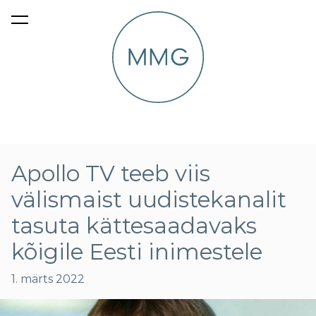
lisati ostukorvi.
Vaata ostukorvi
Apollo TV teeb viis
välismaist uudistekanalit
tasuta kättesaadavaks
kõigile Eesti inimestele
1. märts 2022