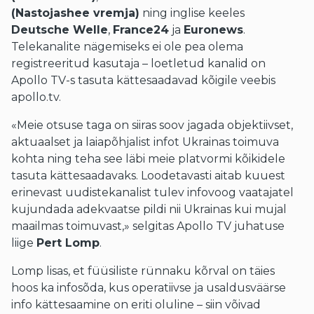
(Nastojashee vremja)
ning inglise keeles
Deutsche Welle
,
France24
ja
Euronews
.
Telekanalite nägemiseks ei ole pea olema
registreeritud kasutaja – loetletud kanalid on
Apollo TV-s tasuta kättesaadavad kõigile veebis
apollo.tv.
«Meie otsuse taga on siiras soov jagada objektiivset,
aktuaalset ja laiapõhjalist infot Ukrainas toimuva
kohta ning teha see läbi meie platvormi kõikidele
tasuta kättesaadavaks. Loodetavasti aitab kuuest
erinevast uudistekanalist tulev infovoog vaatajatel
kujundada adekvaatse pildi nii Ukrainas kui mujal
maailmas toimuvast,» selgitas Apollo TV juhatuse
liige
Pert Lomp
.
Lomp lisas, et füüsiliste rünnaku kõrval on täies
hoos ka infosõda, kus operatiivse ja usaldusväärse
info kättesaamine on eriti oluline – siin võivad