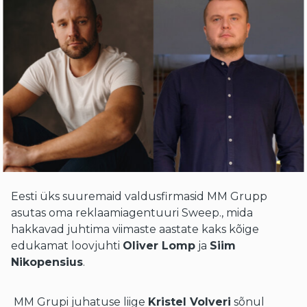
Eesti üks suuremaid valdusfirmasid MM Grupp
asutas oma reklaamiagentuuri Sweep., mida
hakkavad juhtima viimaste aastate kaks kõige
edukamat loovjuhti
Oliver Lomp
ja
Siim
Nikopensius
.
MM Grupi juhatuse liige
Kristel Volveri
sõnul