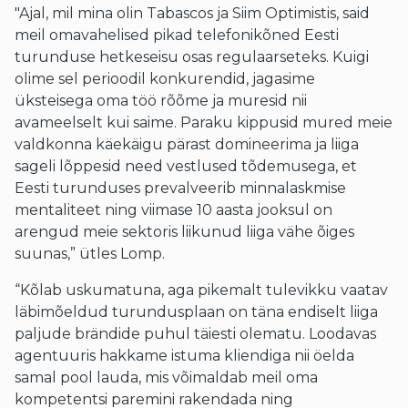
"Ajal, mil mina olin Tabascos ja Siim Optimistis, said
meil omavahelised pikad telefonikõned Eesti
turunduse hetkeseisu osas regulaarseteks. Kuigi
olime sel perioodil konkurendid, jagasime
üksteisega oma töö rõõme ja muresid nii
avameelselt kui saime. Paraku kippusid mured meie
valdkonna käekäigu pärast domineerima ja liiga
sageli lõppesid need vestlused tõdemusega, et
Eesti turunduses prevalveerib minnalaskmise
mentaliteet ning viimase 10 aasta jooksul on
arengud meie sektoris liikunud liiga vähe õiges
suunas,” ütles Lomp.
“Kõlab uskumatuna, aga pikemalt tulevikku vaatav
läbimõeldud turundusplaan on täna endiselt liiga
paljude brändide puhul täiesti olematu. Loodavas
agentuuris hakkame istuma kliendiga nii öelda
samal pool lauda, mis võimaldab meil oma
kompetentsi paremini rakendada ning