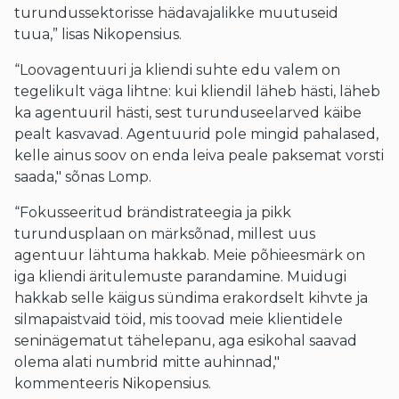
turundussektorisse hädavajalikke muutuseid
tuua,” lisas Nikopensius.
“Loovagentuuri ja kliendi suhte edu valem on
tegelikult väga lihtne: kui kliendil läheb hästi, läheb
ka agentuuril hästi, sest turunduseelarved käibe
pealt kasvavad. Agentuurid pole mingid pahalased,
kelle ainus soov on enda leiva peale paksemat vorsti
saada," sõnas Lomp.
“Fokusseeritud brändistrateegia ja pikk
turundusplaan on märksõnad, millest uus
agentuur lähtuma hakkab. Meie põhieesmärk on
iga kliendi äritulemuste parandamine. Muidugi
hakkab selle käigus sündima erakordselt kihvte ja
silmapaistvaid töid, mis toovad meie klientidele
seninägematut tähelepanu, aga esikohal saavad
olema alati numbrid mitte auhinnad,"
kommenteeris Nikopensius.