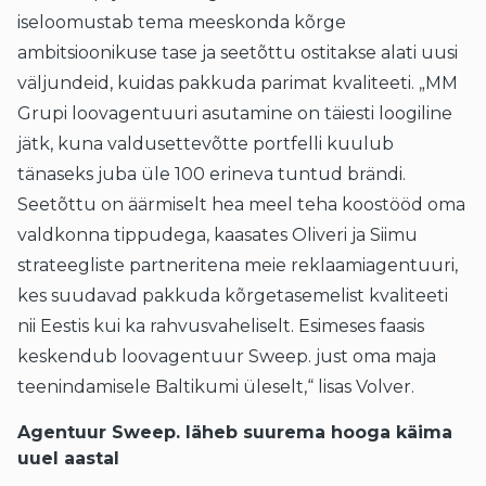
iseloomustab tema meeskonda kõrge
ambitsioonikuse tase ja seetõttu ostitakse alati uusi
väljundeid, kuidas pakkuda parimat kvaliteeti. „MM
Grupi loovagentuuri asutamine on täiesti loogiline
jätk, kuna valdusettevõtte portfelli kuulub
tänaseks juba üle 100 erineva tuntud brändi.
Seetõttu on äärmiselt hea meel teha koostööd oma
valdkonna tippudega, kaasates Oliveri ja Siimu
strateegliste partneritena meie reklaamiagentuuri,
kes suudavad pakkuda kõrgetasemelist kvaliteeti
nii Eestis kui ka rahvusvaheliselt. Esimeses faasis
keskendub loovagentuur Sweep. just oma maja
teenindamisele Baltikumi üleselt,“ lisas Volver.
Agentuur
Sweep.
läheb suurema hooga käima
uuel aastal