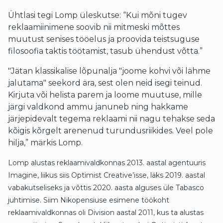
Ühtlasi tegi Lomp üleskutse: “Kui mõni tugev
reklaamiinimene soovib nii mitmeski mõttes
muutust senises tööelus ja proovida teistsuguse
filosoofia taktis töötamist, tasub ühendust võtta.”
"Jätan klassikalise lõpunalja "joome kohvi või lähme
jalutama" seekord ära, sest olen neid isegi teinud.
Kirjuta või helista parem ja loome muutuse, mille
järgi valdkond ammu januneb ning hakkame
järjepidevalt tegema reklaami nii nagu tehakse seda
kõigis kõrgelt arenenud turundusriikides. Veel pole
hilja,” märkis Lomp.
Lomp alustas reklaamivaldkonnas 2013. aastal agentuuris
Imagine, liikus siis Optimist Creative’isse, läks 2019. aastal
vabakutseliseks ja võttis 2020. aasta alguses üle Tabasco
juhtimise. Siim Nikopensiuse esimene töökoht
reklaamivaldkonnas oli Division aastal 2011, kus ta alustas