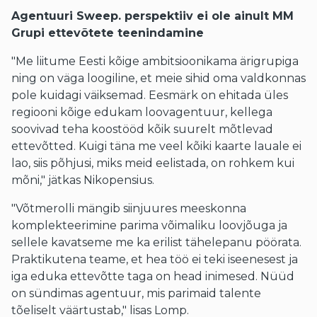
Agentuuri
Sweep.
perspektiiv ei ole ainult MM
Grupi ettevõtete teenindamine
"Me liitume Eesti kõige ambitsioonikama ärigrupiga
ning on väga loogiline, et meie sihid oma valdkonnas
pole kuidagi väiksemad. Eesmärk on ehitada üles
regiooni kõige edukam loovagentuur, kellega
soovivad teha koostööd kõik suurelt mõtlevad
ettevõtted. Kuigi täna me veel kõiki kaarte lauale ei
lao, siis põhjusi, miks meid eelistada, on rohkem kui
mõni," jätkas Nikopensius.
"Võtmerolli mängib siinjuures meeskonna
komplekteerimine parima võimaliku loovjõuga ja
sellele kavatseme me ka erilist tähelepanu pöörata.
Praktikutena teame, et hea töö ei teki iseenesest ja
iga eduka ettevõtte taga on head inimesed. Nüüd
on sündimas agentuur, mis parimaid talente
tõeliselt väärtustab," lisas Lomp.