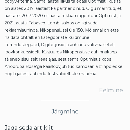
copywriterina. Samal aastal liikus ta edasi Optimisti, kus ta
on alates 2017. aastast ka partner olnud. Olgu mainitud, et
aastatel 2017-2020 oli aasta reklaamiagentuur Optimist ja
2021. aastal Tabasco. Lombi saldos on ligi sada
reklaamiauhinda, Nikopensiusel üle 150. Mõlemal on ette
näidata ohtralt eri kategooriate Kuldmune,
Turundustegusid, Digitegusid ja auhindu välismaisetelt
loovkonkurssidelt. Kusjuures Nikopensiuse auhinnakapp
täieneb sisuliselt reaalajas, sest tema Optimistis koos
Anoorupa Bose’ga kaasloovjuhitud kampaania #14poleokei
nopib järjest auhindu festivalidelt üle maailma.
Eelmine
Järgmine
Jaga seda artiklit