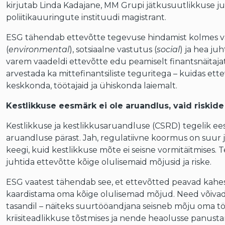
kirjutab Linda Kadajane, MM Grupi jätkusuutlikkuse ju
poliitikauuringute instituudi magistrant.
ESG tähendab ettevõtte tegevuse hindamist kolmes v
(
environmental
), sotsiaalne vastutus (
social
) ja hea juh
varem vaadeldi ettevõtte edu peamiselt finantsnäitaja
arvestada ka mittefinantsiliste teguritega – kuidas et
keskkonda, töötajaid ja ühiskonda laiemalt.
Kestlikkuse eesmärk ei ole aruandlus, vaid riskide
Kestlikkuse ja kestlikkusaruandluse (CSRD) tegelik ee
aruandluse pärast. Jah, regulatiivne koormus on suur ja
keegi, kuid kestlikkuse mõte ei seisne vormitäitmises. 
juhtida ettevõtte kõige olulisemaid mõjusid ja riske.
ESG vaatest tähendab see, et ettevõtted peavad kahes
kaardistama oma kõige olulisemad mõjud. Need võivad 
tasandil – näiteks suurtööandjana seisneb mõju oma töö
kriisiteadlikkuse tõstmises ja nende heaolusse panusta