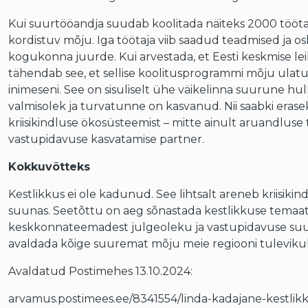
Kui suurtööandja suudab koolitada näiteks 2000 töötaj
kordistuv mõju. Iga töötaja viib saadud teadmised ja o
kogukonna juurde. Kui arvestada, et Eesti keskmise le
tähendab see, et sellise koolitusprogrammi mõju ulatub
inimeseni. See on sisuliselt ühe väikelinna suurune hulk
valmisolek ja turvatunne on kasvanud. Nii saabki erasekt
kriisikindluse ökosüsteemist – mitte ainult aruandluse tä
vastupidavuse kasvatamise partner.
Kokkuvõtteks
Kestlikkus ei ole kadunud. See lihtsalt areneb kriisikind
suunas. Seetõttu on aeg sõnastada kestlikkuse temaat
keskkonnateemadest julgeoleku ja vastupidavuse suun
avaldada kõige suuremat mõju meie regiooni tulevikule
Avaldatud Postimehes 13.10.2024:
arvamus.postimees.ee/8341554/linda-kadajane-kestlik