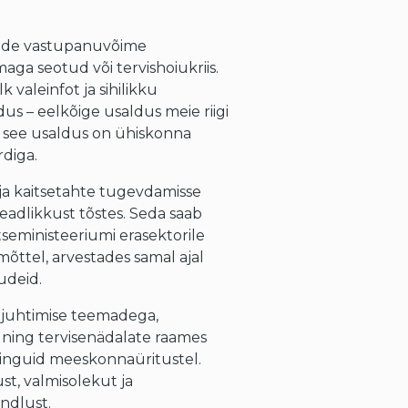
dade vastupanuvõime
maga seotud või tervishoiukriis.
 valeinfot ja sihilikku
us – eelkõige usaldus meie riigi
t see usaldus on ühiskonna
rdiga.
 ja kaitsetahte tugevdamisse
 teadlikkust tõstes. Seda saab
itseministeeriumi erasektorile
õttel, arvestades samal ajal
õudeid.
isijuhtimise teemadega,
 ning tervisenädalate raames
ninguid meeskonnaüritustel.
t, valmisolekut ja
indlust.