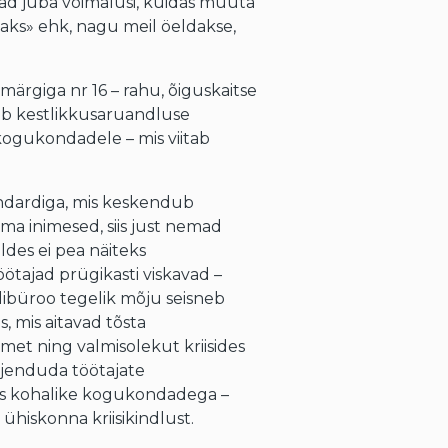
ivad juba võimalusi, kuidas muuta
aks» ehk, nagu meil öeldakse,
rgiga nr 16 – rahu, õiguskaitse
ab kestlikkusaruandluse
kogukondadele – mis viitab
.
andardiga, mis keskendub
ma inimesed, siis just nemad
eldes ei pea näiteks
tajad prügikasti viskavad –
dibüroo tegelik mõju seisneb
, mis aitavad tõsta
met ning valmisolekut kriisides
jenduda töötajate
öös kohalike kogukondadega –
ühiskonna kriisikindlust.