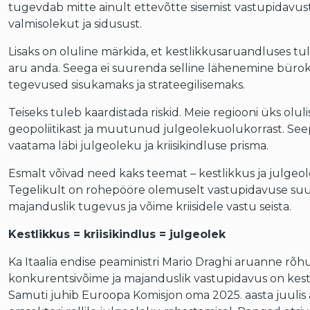
tugevdab mitte ainult ettevõtte sisemist vastupidavus
valmisolekut ja sidusust.
Lisaks on oluline märkida, et kestlikkusaruandluses tu
aru anda. Seega ei suurenda selline lähenemine büro
tegevused sisukamaks ja strateegilisemaks.
Teiseks tuleb kaardistada riskid. Meie regiooni üks olul
geopoliitikast ja muutunud julgeolekuolukorrast. See
vaatama läbi julgeoleku ja kriisikindluse prisma.
Esmalt võivad need kaks teemat – kestlikkus ja julgeo
Tegelikult on rohepööre olemuselt vastupidavuse su
majanduslik tugevus ja võime kriisidele vastu seista.
Kestlikkus = kriisikindlus = julgeolek
Ka Itaalia endise peaministri Mario Draghi aruanne rõh
konkurentsivõime ja majanduslik vastupidavus on kestl
Samuti juhib Euroopa Komisjon oma 2025. aasta juulis