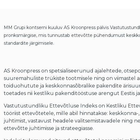
MM Grupi kontserni kuuluv AS Kroonpress pälvis Vastutustundl
pronksmärgise, mis tunnustab ettevõtte pühendumust keskkonn
standardite järgimisele.
AS Kroonpress on spetsialiseerunud ajalehtede, otsep
suuremahuliste trükiste tootmisele ning on viimastel 
toiduohutute ja keskkonnasõbralike pakendite ärisuu
toetades nii kestliku pakenditööstuse arengut Eestis ja
Vastutustundliku Ettevõtluse Indeks on Kestliku Ettev
tööriist ettevõtetele, mille abil hinnatakse: keskkonna-,
juhtimist, vastavust headele valitsemistavadele ning 
ettevõtte juhtimisse ja strateegiasse.