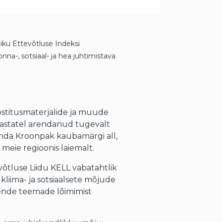
iku Ettevõtluse Indeksi
a-, sotsiaal- ja hea juhtimistava
ostitusmaterjalide ja muude
aastatel arendanud tugevalt
nda Kroonpak kaubamärgi all,
 meie regioonis laiemalt.
õtluse Liidu KELL vabatahtlik
 kliima- ja sotsiaalsete mõjude
nende teemade lõimimist