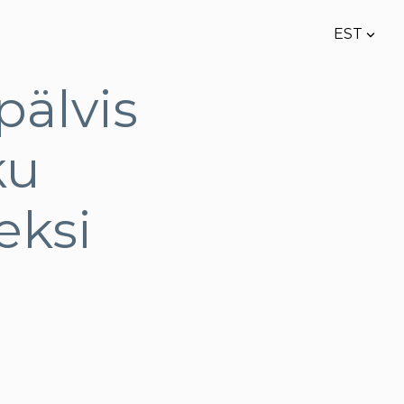
EST
lisati ostukorvi.
Vaata ostukorvi
EST
pälvis
ENG
ku
eksi