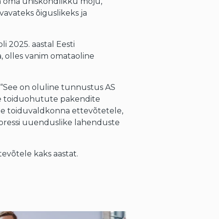
a oma ühiskondlikku mõju,
avateks õiguslikeks ja
li 2025. aastal Eesti
, olles vanim omataoline
 “See on oluline tunnustus AS
ike toiduohutute pakendite
ige toiduvaldkonna ettevõtetele,
pressi uuenduslike lahenduste
evõtele kaks aastat.