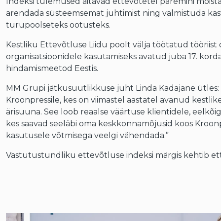
Indeksi tulemused aitavad ettevõtetel paremini mõist
arendada süsteemsemat juhtimist ning valmistuda kasv
turupoolseteks ootusteks.
Kestliku Ettevõtluse Liidu poolt välja töötatud tööriist o
organisatsioonidele kasutamiseks avatud juba 17. korda
hindamismeetod Eestis.
MM Grupi jätkusuutlikkuse juht Linda Kadajane ütles:
Kroonpressile, kes on viimastel aastatel avanud kestl
ärisuuna. See loob reaalse väärtuse klientidele, eelkõ
kes saavad seeläbi oma keskkonnamõjusid koos Kroon
kasutusele võtmisega veelgi vähendada.”
Vastutustundliku ettevõtluse indeksi märgis kehtib ett