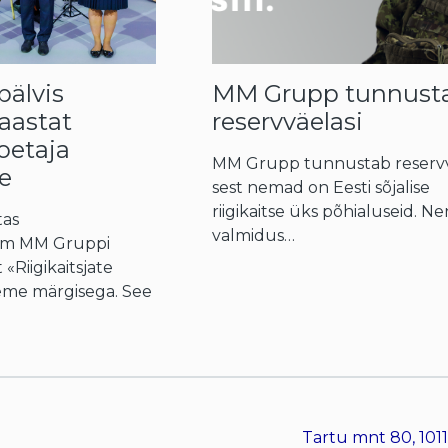
älvis
MM Grupp tunnust
aastat
reservväelasi
toetaja
MM Grupp tunnustab reservvä
e
sest nemad on Eesti sõjalise
riigikaitse üks põhialuseid. N
tas
valmidus…
ium MM Gruppi
«Riigikaitsjate
eme märgisega. See
Tartu mnt 80, 1011