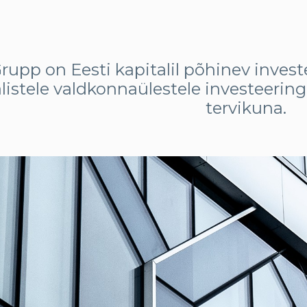
upp on Eesti kapitalil põhinev inves
alistele valdkonnaülestele investeeri
tervikuna.