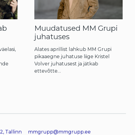
ab
Muudatused MM Grupi
juhatuses
elasi,
Alates aprillist lahkub MM Grupi
pikaaegne juhatuse liige Kristel
ende
Volver juhatusest ja jätkab
ettevõtte…
2, Tallinn
mmgrupp@mmgrupp.ee