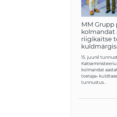
MM Grupp p
kolmandat 
riigikaitse 
kuldmärgis
15. juunil tunnus
Kaitseministeer
kolmandat aastat 
toetaja» kuldtas
tunnustus…