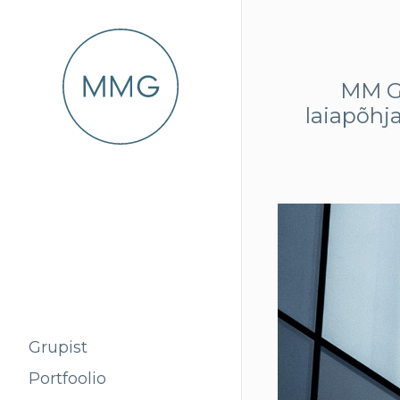
MM Gr
laiapõhj
Grupist
Portfoolio