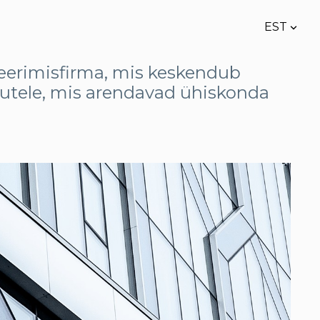
EST
lisati ostukorvi.
Vaata ostukorvi
EST
teerimisfirma, mis keskendub
ngutele, mis arendavad ühiskonda
ENG